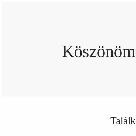
Ugrás
a
tartalomhoz
Köszönöm, 
Találk