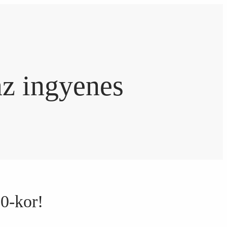
az ingyenes
00-kor!