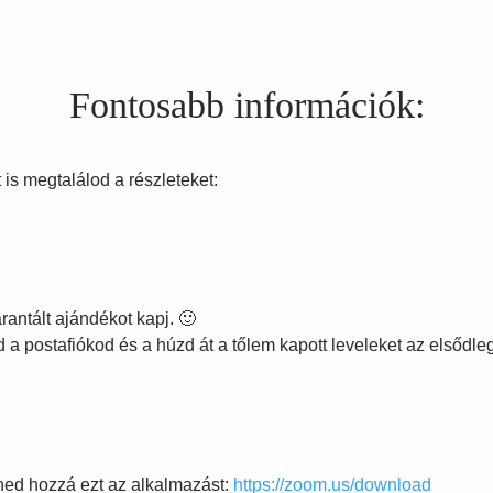
Fontosabb információk:
 is megtalálod a részleteket:
antált ajándékot kapj. 🙂
ld a postafiókod és a húzd át a tőlem kapott leveleket az elsőd
ned hozzá ezt az alkalmazást:
https://zoom.us/download