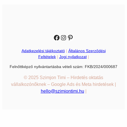
Facebook
Instagram
Pinterest
Adatkezelési tájékoztató
|
Általános Szerződési
Feltételek
|
Jogi nyilatkozat
|
Felnőttképző nyilvántartásba vételi szám: FKB/2024/000687
© 2025 Szimjon Timi – Hirdetés oktatás
vállalkozónőknek – Google Ads és Meta hirdetések |
hello@szimjontimi.hu
|