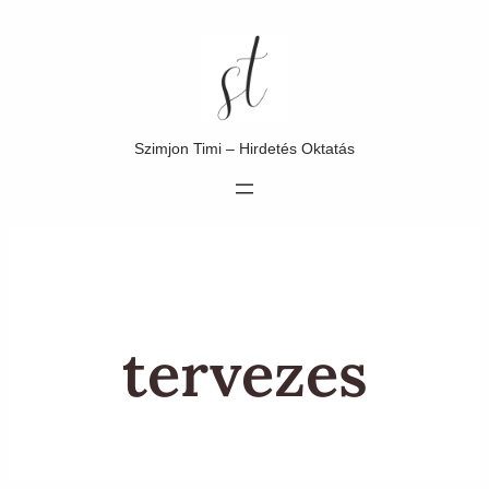
Ugrás
a
tartalomhoz
Szimjon Timi – Hirdetés Oktatás
tervezes