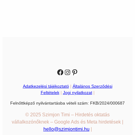
Facebook
Instagram
Pinterest
Adatkezelési tájékoztató
|
Általános Szerződési
Feltételek
|
Jogi nyilatkozat
|
Felnőttképző nyilvántartásba vételi szám: FKB/2024/000687
© 2025 Szimjon Timi – Hirdetés oktatás
vállalkozónőknek – Google Ads és Meta hirdetések |
hello@szimjontimi.hu
|