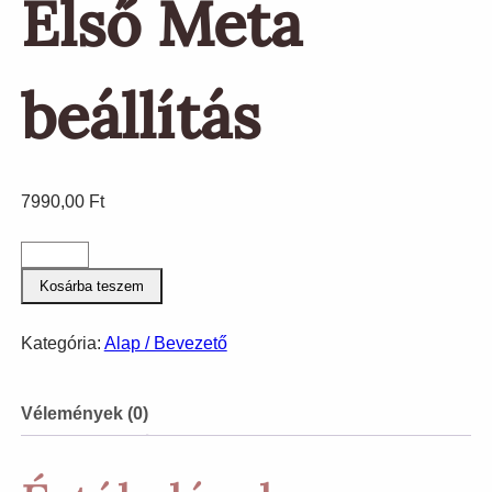
Első Meta
beállítás
7990,00
Ft
Nulláról
a
Kosárba teszem
rajtvonalig
–
Kategória:
Alap / Bevezető
Első
Meta
beállítás
Vélemények (0)
mennyiség