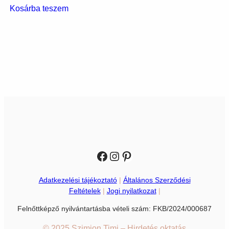
Kosárba teszem
Facebook
Instagram
Pinterest
Adatkezelési tájékoztató
|
Általános Szerződési
Feltételek
|
Jogi nyilatkozat
|
Felnőttképző nyilvántartásba vételi szám: FKB/2024/000687
© 2025 Szimjon Timi – Hirdetés oktatás