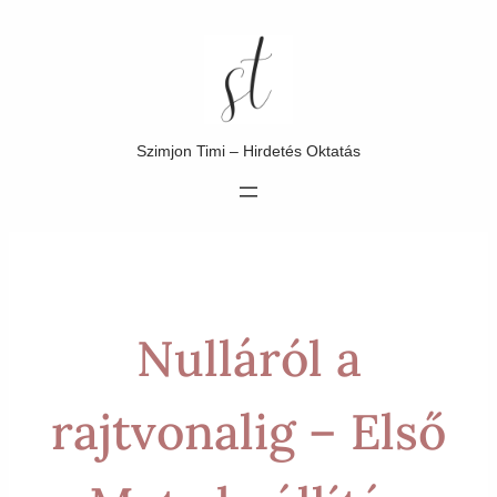
Ugrás
a
tartalomhoz
Szimjon Timi – Hirdetés Oktatás
Nulláról a
rajtvonalig – Első