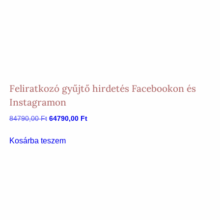
Feliratkozó gyűjtő hirdetés Facebookon és
Instagramon
Original
Current
84790,00
Ft
64790,00
Ft
price
price
was:
is:
Kosárba teszem
84790,00 Ft.
64790,00 Ft.