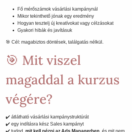
Fő mérőszámok vásárlási kampánynál
Mikor tekinthető jónak egy eredmény
Hogyan tesztelj új kreatívokat vagy célzásokat
Gyakori hibák és javításuk
🎯 Cél: magabiztos döntések, találgatás nélkül.
🎯 Mit viszel
magaddal a kurzus
végére?
✔️ átlátható vásárlási kampánystruktúrát
✔️ egy indításra kész Sales kampányt
✔️ tudod,
mit kell nézni az Ads Managerben
, és mit nem