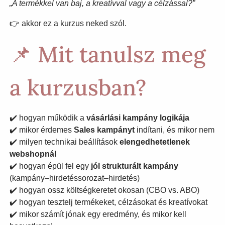
„A termékkel van baj, a kreatívval vagy a célzással?”
👉 akkor ez a kurzus neked szól.
📌 Mit tanulsz meg
a kurzusban?
✔️ hogyan működik a
vásárlási kampány logikája
✔️ mikor érdemes
Sales kampányt
indítani, és mikor nem
✔️ milyen technikai beállítások
elengedhetetlenek
webshopnál
✔️ hogyan épül fel egy
jól strukturált kampány
(kampány–hirdetéssorozat–hirdetés)
✔️ hogyan ossz költségkeretet okosan (CBO vs. ABO)
✔️ hogyan tesztelj termékeket, célzásokat és kreatívokat
✔️ mikor számít jónak egy eredmény, és mikor kell