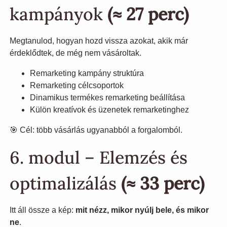
kampányok
(≈ 27 perc)
Megtanulod, hogyan hozd vissza azokat, akik már
érdeklődtek, de még nem vásároltak.
Remarketing kampány struktúra
Remarketing célcsoportok
Dinamikus termékes remarketing beállítása
Külön kreatívok és üzenetek remarketinghez
🎯 Cél: több vásárlás ugyanabból a forgalomból.
6. modul – Elemzés és
optimalizálás
(≈ 33 perc)
Itt áll össze a kép:
mit nézz, mikor nyúlj bele, és mikor
ne
.