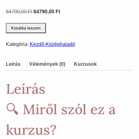
Original
Current
84790,00
Ft
64790,00
Ft
price
price
Vásárló
was:
is:
Kosárba teszem
szerző
84790,00 Ft.
64790,00 Ft.
+
Kategória:
Kezdő-Középhaladó
Remarketing
hirdetés
Facebookon
Leírás
Vélemények (0)
Kurzusok
és
Instagramon
Leírás
mennyiség
🔍 Miről szól ez a
kurzus?