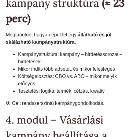
kampány struktúra
(≈ 23
perc)
Megtanulod, hogyan épül fel egy
átlátható és jól
skálázható kampánystruktúra
.
Kampánystruktúra: kampány – hirdetéssorozat –
hirdetések
Mikor indíts több adsetet, és mikor felesleges
Költségelosztás: CBO vs. ABO – mikor melyik
előnyös
Tesztelési logika: termék, célzás, kreatív
🎯 Cél: rendszerszintű kampánygondolkodás.
4. modul – Vásárlási
kampány beállítása a