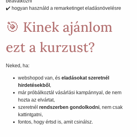
beavatkozni
✔️ hogyan használd a remarketinget eladásnövelésre
🎯 Kinek ajánlom
ezt a kurzust?
Neked, ha:
webshopod van, és
eladásokat szeretnél
hirdetésekből
,
már próbálkoztál vásárlási kampánnyal, de nem
hozta az elvártat,
szeretnél
rendszerben gondolkodni
, nem csak
kattintgatni,
fontos, hogy értsd is, amit csinálsz.