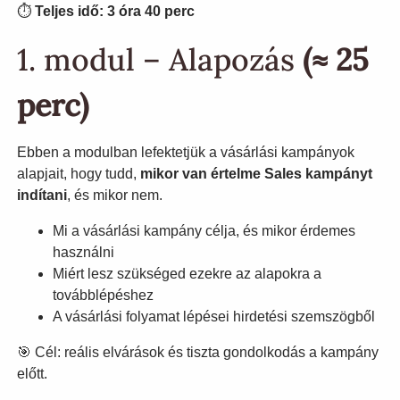
⏱️
Teljes idő: 3 óra 40 perc
1. modul – Alapozás
(≈ 25
perc)
Ebben a modulban lefektetjük a vásárlási kampányok
alapjait, hogy tudd,
mikor van értelme Sales kampányt
indítani
, és mikor nem.
Mi a vásárlási kampány célja, és mikor érdemes
használni
Miért lesz szükséged ezekre az alapokra a
továbblépéshez
A vásárlási folyamat lépései hirdetési szemszögből
🎯 Cél: reális elvárások és tiszta gondolkodás a kampány
előtt.