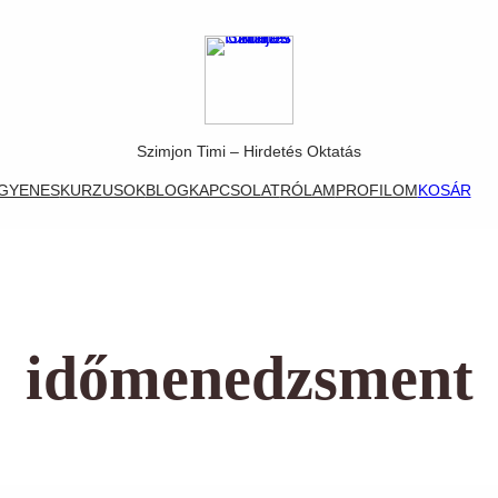
Szimjon Timi – Hirdetés Oktatás
NGYENES
KURZUSOK
BLOG
KAPCSOLAT
RÓLAM
PROFILOM
KOSÁR
időmenedzsment