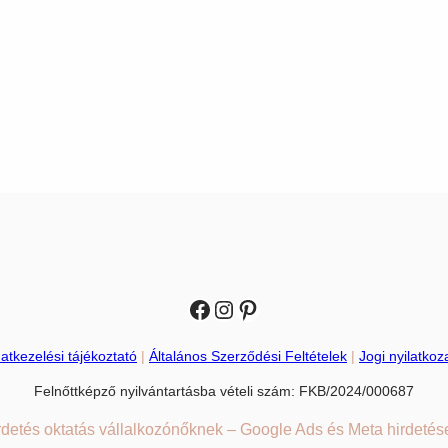
Facebook
Instagram
Pinterest
atkezelési tájékoztató
|
Általános Szerződési Feltételek
|
Jogi nyilatkoz
Felnőttképző nyilvántartásba vételi szám: FKB/2024/000687
detés oktatás vállalkozónőknek – Google Ads és Meta hirdetés