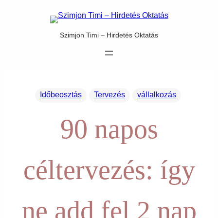
Ugrás
a
tartalomhoz
Szimjon Timi – Hirdetés Oktatás
Időbeosztás
Tervezés
vállalkozás
90 napos
céltervezés: így
ne add fel 2 nap