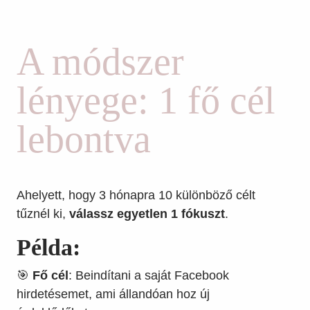
A módszer
lényege: 1 fő cél
lebontva
Ahelyett, hogy 3 hónapra 10 különböző célt
tűznél ki,
válassz egyetlen 1 fókuszt
.
Példa:
🎯
Fő cél
: Beindítani a saját Facebook
hirdetésemet, ami állandóan hoz új