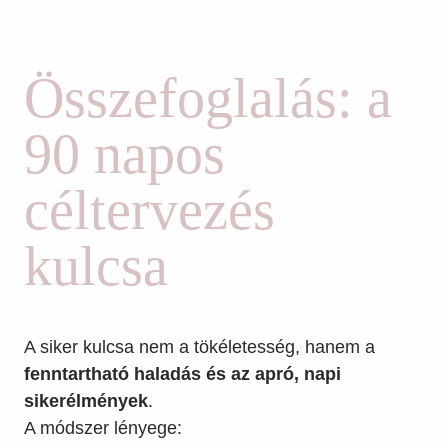
Összefoglalás: a
90 napos
céltervezés
kulcsa
A siker kulcsa nem a tökéletesség, hanem a
fenntartható haladás és az apró, napi
sikerélmények
.
A módszer lényege: