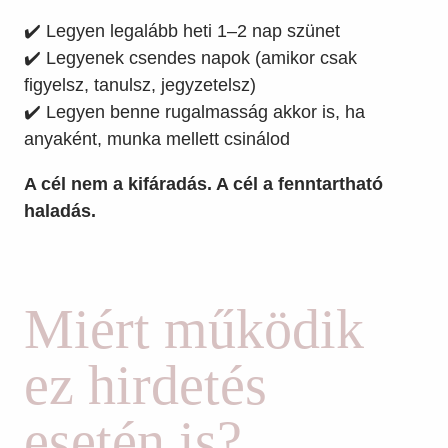
✔️ Legyen legalább heti 1–2 nap szünet
✔️ Legyenek csendes napok (amikor csak
figyelsz, tanulsz, jegyzetelsz)
✔️ Legyen benne rugalmasság akkor is, ha
anyaként, munka mellett csinálod
A cél nem a kifáradás. A cél a fenntartható
haladás.
Miért működik
ez hirdetés
esetén is?