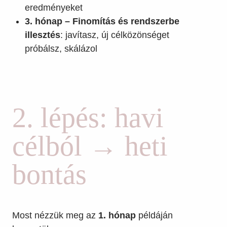
eredményeket
3. hónap – Finomítás és rendszerbe
illesztés
: javítasz, új célközönséget
próbálsz, skálázol
2. lépés: havi
célból → heti
bontás
Most nézzük meg az
1. hónap
példáján