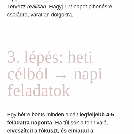
Tervezz
reálisan
. Hagyj 1-2 napot pihenésre,
családra, váratlan dolgokra.
3. lépés: heti
célból → napi
feladatok
Egy hétre bonts minden alcélt
legfeljebb 4-5
feladatra naponta
. Ha túl sok a tennivaló,
elveszíted a fókuszt, és elmarad a