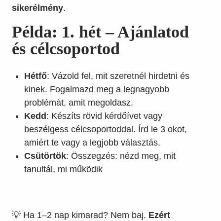
sikerélmény
.
Példa: 1. hét – Ajánlatod
és célcsoportod
Hétfő
: Vázold fel, mit szeretnél hirdetni és
kinek. Fogalmazd meg a legnagyobb
problémát, amit megoldasz.
Kedd
: Készíts rövid kérdőívet vagy
beszélgess célcsoportoddal. Írd le 3 okot,
amiért te vagy a legjobb választás.
Csütörtök
: Összegzés: nézd meg, mit
tanultál, mi működik
💡 Ha 1–2 nap kimarad? Nem baj.
Ezért