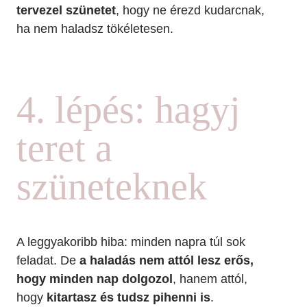
tervezel szünetet
, hogy ne érezd kudarcnak,
ha nem haladsz tökéletesen.
4. lépés: hagyj
teret a
szüneteknek
A leggyakoribb hiba: minden napra túl sok
feladat. De
a haladás nem attól lesz erős,
hogy minden nap dolgozol
, hanem attól,
hogy
kitartasz és tudsz pihenni is
.