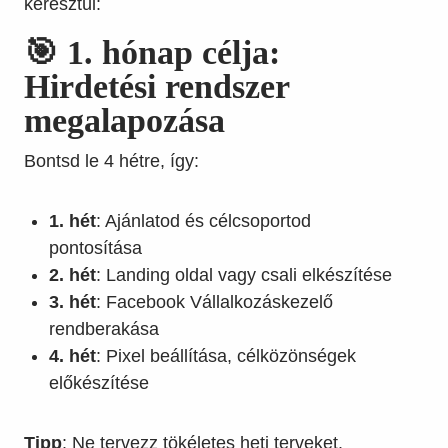
keresztül:
🎯 1. hónap célja:
Hirdetési rendszer
megalapozása
Bontsd le 4 hétre, így:
1. hét
: Ajánlatod és célcsoportod
pontosítása
2. hét
: Landing oldal vagy csali elkészítése
3. hét
: Facebook Vállalkozáskezelő
rendberakása
4. hét
: Pixel beállítása, célközönségek
előkészítése
Tipp
: Ne tervezz tökéletes heti terveket.