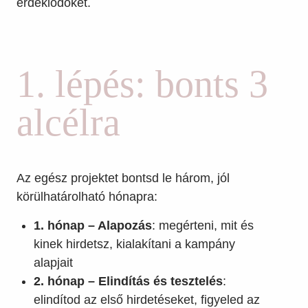
érdeklődőket.
1. lépés: bonts 3
alcélra
Az egész projektet bontsd le három, jól
körülhatárolható hónapra:
1. hónap – Alapozás
: megérteni, mit és
kinek hirdetsz, kialakítani a kampány
alapjait
2. hónap – Elindítás és tesztelés
:
elindítod az első hirdetéseket, figyeled az