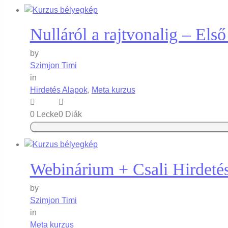
Nulláról a rajtvonalig – Első
by
Szimjon Timi
in
Hirdetés Alapok
,
Meta kurzus
0 Lecke
0 Diák
Webinárium + Csali Hirdeté
by
Szimjon Timi
in
Meta kurzus