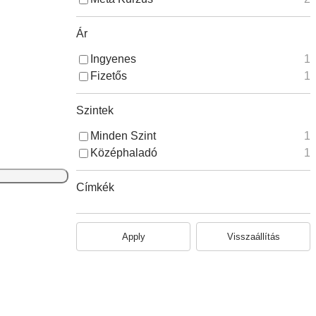
Ár
Ingyenes
1
Fizetős
1
Szintek
Minden Szint
1
Középhaladó
1
Címkék
Apply
Visszaállítás