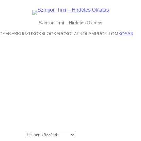
Szimjon Timi – Hirdetés Oktatás
NGYENES
KURZUSOK
BLOG
KAPCSOLAT
RÓLAM
PROFILOM
KOSÁR