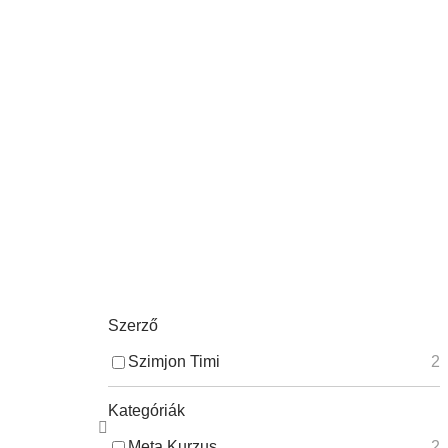
Szerző
Szimjon Timi
2
Kategóriák
Meta Kurzus
2