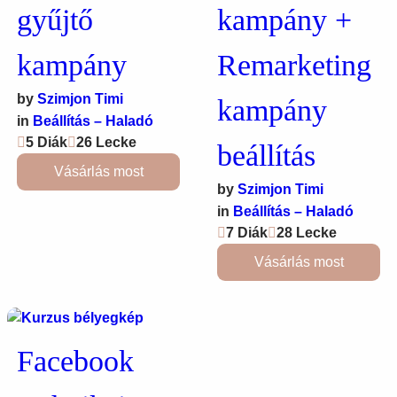
gyűjtő
kampány +
kampány
Remarketing
by
Szimjon Timi
kampány
in
Beállítás – Haladó
5 Diák
26 Lecke
beállítás
Vásárlás most
by
Szimjon Timi
in
Beállítás – Haladó
7 Diák
28 Lecke
Vásárlás most
Facebook