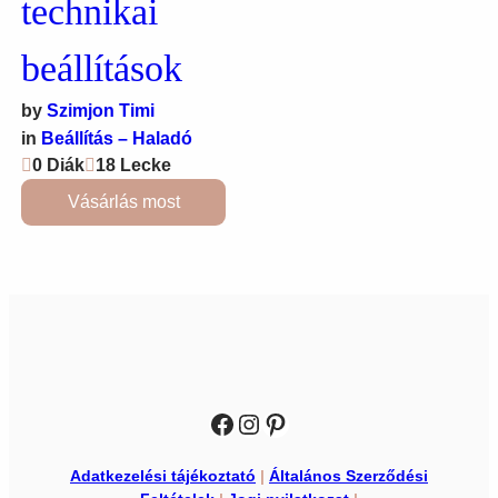
technikai
beállítások
by
Szimjon Timi
in
Beállítás – Haladó
0 Diák
18 Lecke
Vásárlás most
Facebook
Instagram
Pinterest
Adatkezelési tájékoztató
|
Általános Szerződési