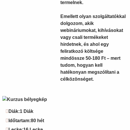
termelnek.
Emellett
olyan szolgáltatókkal
dolgozom
, akik
webináriumokat, kihívásokat
vagy csali termékeket
hirdetnek, és ahol egy
feliratkozó költsége
mindössze 50-180 Ft – mert
tudom, hogyan kell
hatékonyan megszólítani a
célközönséget.
Diák:
1 Diák
Időtartam:
80 hét
Lecke:
16 Lecke