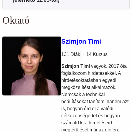
(elérhető 11.05-től)
Oktató
Szimjon Timi
131 Diák
14 Kurzus
Szimjon Timi
vagyok, 2017 óta
foglalkozom hirdetésekkel. A
hirdetésoktatásban egyedi
megközelítést alkalmazok.
Nemcsak a technikai
beállításokat tanítom, hanem azt
is, hogyan érd el a valódi
célközönségedet és hogyan
számold ki a hirdetéseid
megtérülését már az elején.