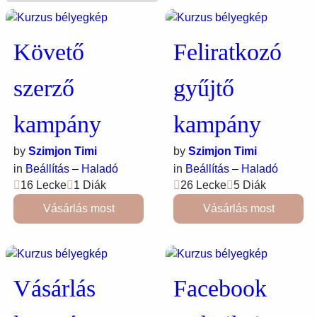
Követő
Feliratkozó
szerző
gyűjtő
kampány
kampány
by
Szimjon Timi
by
Szimjon Timi
in
Beállítás – Haladó
in
Beállítás – Haladó
16 Lecke
1 Diák
26 Lecke
5 Diák
Vásárlás most
Vásárlás most
Vásárlás
Facebook