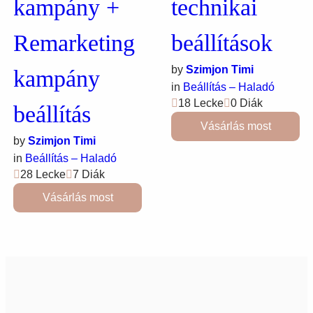
kampány +
technikai
Remarketing
beállítások
by
Szimjon Timi
kampány
in
Beállítás – Haladó
18 Lecke
0 Diák
beállítás
Vásárlás most
by
Szimjon Timi
in
Beállítás – Haladó
28 Lecke
7 Diák
Vásárlás most