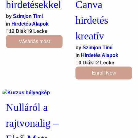
hirdetésekkel
Canva
by
Szimjon Timi
hirdetés
in
Hirdetés Alapok
12 Diák
9 Lecke
kreatív
Vásárlás most
by
Szimjon Timi
in
Hirdetés Alapok
0 Diák
2 Lecke
Enroll Now
Nulláról a
rajtvonalig –