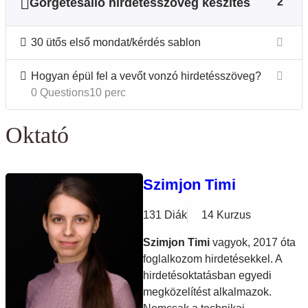
Görgetésálló hirdetésszöveg készítés
2
30 ütős első mondat/kérdés sablon
Hogyan épül fel a vevőt vonzó hirdetésszöveg?
0 Questions
10 perc
Oktató
Szimjon Timi
131 Diák
14 Kurzus
Szimjon Timi
vagyok, 2017 óta
foglalkozom hirdetésekkel. A
hirdetésoktatásban egyedi
megközelítést alkalmazok.