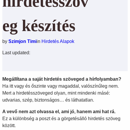
hirdetésszöv
eg készítés
by
Szimjon Timi
in
Hirdetés Alapok
Last updated:
Megállítana a saját hirdetés szöveged a hírfolyamban?
Ha itt vagy és őszinte vagy magaddal, valószínűleg nem.
Mert a hirdetésszöveged olyan, mint mindenki másé:
udvarias, szép, biztonságos… és láthatatlan.
A vevő nem azt olvassa el, ami jó, hanem ami hat rá.
Ez a különbség a poszt és a görgetésálló hirdetés szöveg
között.