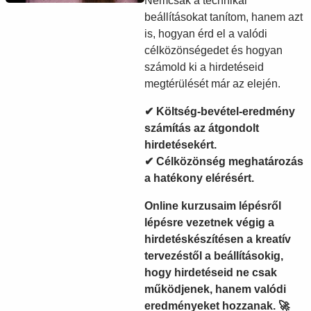
Nemcsak a technikai
beállításokat tanítom, hanem azt
is, hogyan érd el a valódi
célközönségedet és hogyan
számold ki a hirdetéseid
megtérülését már az elején.
✔
Költség-bevétel-eredmény
számítás
az átgondolt
hirdetésekért.
✔
Célközönség meghatározás
a hatékony elérésért.
Online kurzusaim lépésről
lépésre vezetnek végig a
hirdetéskészítésen a kreatív
tervezéstől a beállításokig,
hogy
hirdetéseid ne csak
működjenek, hanem valódi
eredményeket hozzanak.
🚀