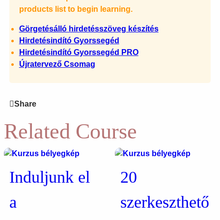
products list to begin learning.
Görgetésálló hirdetésszöveg készítés
Hirdetésindító Gyorssegéd
Hirdetésindító Gyorssegéd PRO
Újratervező Csomag
Share
Related Course
Induljunk el
20
a
szerkeszthető