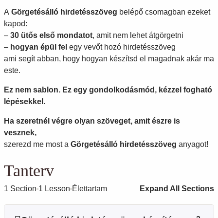
A
Görgetésálló hirdetésszöveg
belépő csomagban ezeket
kapod:
–
30 ütős első mondatot
, amit nem lehet átgörgetni
–
hogyan épül fel
egy vevőt hozó hirdetésszöveg
ami segít abban, hogy hogyan készítsd el magadnak akár ma
este.
Ez nem sablon. Ez egy gondolkodásmód, kézzel fogható
lépésekkel.
Ha szeretnél végre olyan szöveget, amit észre is
vesznek,
szerezd me most a
Görgetésálló hirdetésszöveg
anyagot!
Tanterv
1 Section
1 Lesson
Élettartam
Expand All Sections