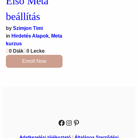
Első Meta
beállítás
by
Szimjon Timi
in
Hirdetés Alapok
,
Meta
kurzus
0 Diák
0 Lecke
Enroll Now
Facebook
Instagram
Pinterest
Adatkezelési tájékoztató
|
Általános Szerződési