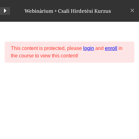
Webinárium + Csali Hirdetési Kurzus
Bónuszok
6
Szimjon Timi – Hirdetés Oktatás
This content is protected, please
login
and
enroll
in
Extra
4
the course to view this content!
Hirdetéskezelő felület
Kezdőlap
Kurzusok
Meta kurzus
bemutatása
12db hirdetési kép sablon
1 perc
Hirdetés költség kalkulátor
Facebook
Instagram
Pinterest
3 perc
Adatkezelési tájékoztató
|
Általános Szerződési