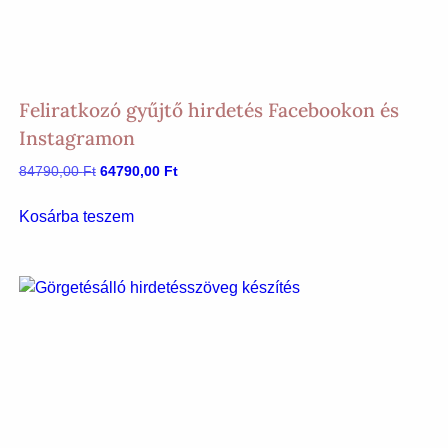
Feliratkozó gyűjtő hirdetés Facebookon és
Instagramon
Original
Current
84790,00
Ft
64790,00
Ft
price
price
was:
is:
Kosárba teszem
84790,00 Ft.
64790,00 Ft.