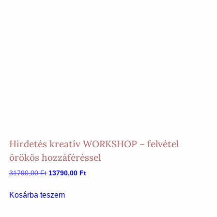
Hirdetés kreatív WORKSHOP – felvétel
örökös hozzáféréssel
Original
Current
31790,00
Ft
13790,00
Ft
price
price
was:
is:
Kosárba teszem
31790,00 Ft.
13790,00 Ft.