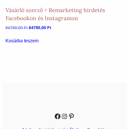
Vásárló szerző + Remarketing hirdetés
Facebookon és Instagramon
Original
Current
84790,00
Ft
64790,00
Ft
price
price
was:
is:
Kosárba teszem
84790,00 Ft.
64790,00 Ft.
Facebook
Instagram
Pinterest